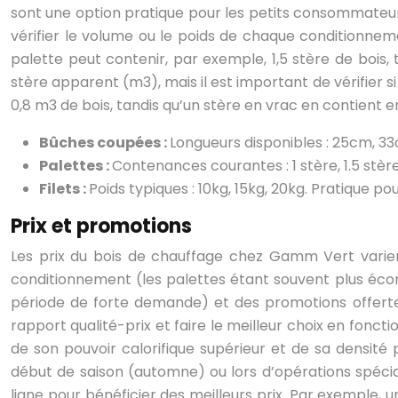
sont une option pratique pour les petits consommateurs
vérifier le volume ou le poids de chaque conditionnem
palette peut contenir, par exemple, 1,5 stère de bois, t
stère apparent (m3), mais il est important de vérifier 
0,8 m3 de bois, tandis qu’un stère en vrac en contient e
Bûches coupées :
Longueurs disponibles : 25cm, 33
Palettes :
Contenances courantes : 1 stère, 1.5 stè
Filets :
Poids typiques : 10kg, 15kg, 20kg. Pratique p
Prix et promotions
Les prix du bois de chauffage chez Gamm Vert varien
conditionnement (les palettes étant souvent plus écono
période de forte demande) et des promotions offertes
rapport qualité-prix et faire le meilleur choix en fonct
de son pouvoir calorifique supérieur et de sa densi
début de saison (automne) ou lors d’opérations spéciale
ligne pour bénéficier des meilleurs prix. Par exemple