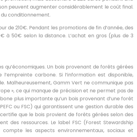
 livraison peuvent augmenter considérablement le coût final.
t du conditionnement.
our de 210€. Pendant les promotions de fin d’année, des
0€ à 50€ selon la distance. L’achat en gros (plus de 3
ues qu’économiques. Un bois provenant de forêts gérées
 l’empreinte carbone. Si l’information est disponible,
ie locale. Malheureusement, Gamm Vert ne communique pas
Europe », ce qui manque de précision et ne permet pas de
arbone plus importante qu’un bois provenant d’une forêt
e (PEFC ou FSC) qui garantissent une gestion durable des
ertifie que le bois provient de forêts gérées selon des
ment des ressources. Le label FSC (Forest Stewardship
 en compte les aspects environnementaux, sociaux et