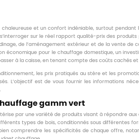
aleureuse et un confort indéniable, surtout pendant les
 s’interroger sur le réel rapport qualité-prix des produits
dinage, de l’aménagement extérieur et de la vente de c
ion économique pour le chauffage domestique, un invest
asser à la caisse, en tenant compte des coûts cachés et
tionnement, les prix pratiqués au stère et les promotions
sés. L’objectif est de vous fournir les informations néc
.
e chauffage gamm vert
érise par une variété de produits visant à répondre aux 
ifférents types de bois, conditionnés sous différentes fo
de bien comprendre les spécificités de chaque offre, n
budget chauffage.