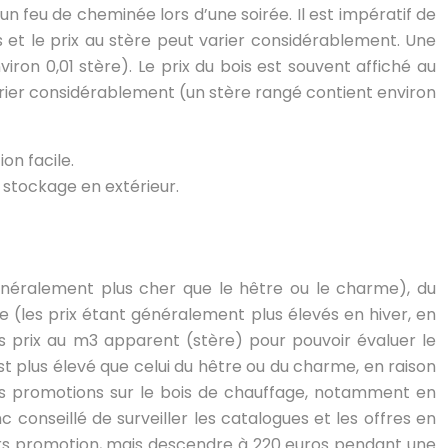
 feu de cheminée lors d’une soirée. Il est impératif de
 et le prix au stère peut varier considérablement. Une
viron 0,01 stère). Le prix du bois est souvent affiché au
varier considérablement (un stère rangé contient environ
on facile.
 stockage en extérieur.
énéralement plus cher que le hêtre ou le charme), du
e (les prix étant généralement plus élevés en hiver, en
s prix au m3 apparent (stère) pour pouvoir évaluer le
est plus élevé que celui du hêtre ou du charme, en raison
es promotions sur le bois de chauffage, notamment en
 conseillé de surveiller les catalogues et les offres en
hors promotion, mais descendre à 220 euros pendant une