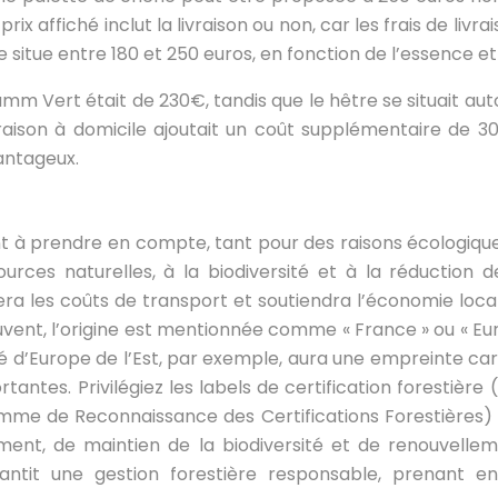
le prix affiché inclut la livraison ou non, car les frais de
 situe entre 180 et 250 euros, en fonction de l’essence e
mm Vert était de 230€, tandis que le hêtre se situait aut
ivraison à domicile ajoutait un coût supplémentaire de 3
antageux.
nt à prendre en compte, tant pour des raisons écologiq
ces naturelles, à la biodiversité et à la réduction de
 limitera les coûts de transport et soutiendra l’économ
Souvent, l’origine est mentionnée comme « France » ou « 
té d’Europe de l’Est, par exemple, aura une empreinte c
rtantes. Privilégiez les labels de certification forestièr
ramme de Reconnaissance des Certifications Forestières) c
ment, de maintien de la biodiversité et de renouvelle
garantit une gestion forestière responsable, prenant