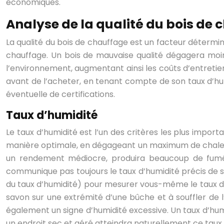
économiques.
Analyse de la qualité du bois d
La qualité du bois de chauffage est un facteur détermi
chauffage. Un bois de mauvaise qualité dégagera moin
l’environnement, augmentant ainsi les coûts d’entretien 
avant de l’acheter, en tenant compte de son taux d’hum
éventuelle de certifications.
Taux d’humidité
Le taux d’humidité est l’un des critères les plus import
manière optimale, en dégageant un maximum de chaleur e
un rendement médiocre, produira beaucoup de fumé
communique pas toujours le taux d’humidité précis de son
du taux d’humidité) pour mesurer vous-même le taux d’h
savon sur une extrémité d’une bûche et à souffler de l’
également un signe d’humidité excessive. Un taux d’hum
un endroit sec et aéré atteindra naturellement ce taux 