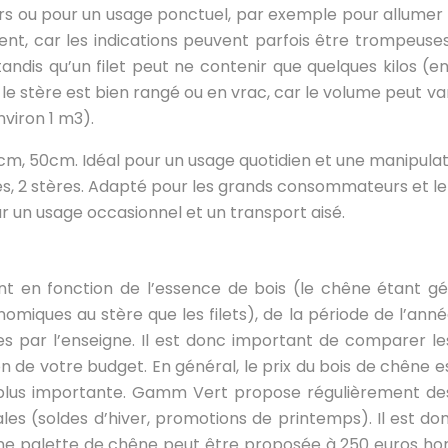
 ou pour un usage ponctuel, par exemple pour allumer un
ent, car les indications peuvent parfois être trompeuses
andis qu’un filet peut ne contenir que quelques kilos (en
si le stère est bien rangé ou en vrac, car le volume peut 
nviron 1 m3).
cm, 50cm. Idéal pour un usage quotidien et une manipulati
res, 2 stères. Adapté pour les grands consommateurs et le
our un usage occasionnel et un transport aisé.
t en fonction de l’essence de bois (le chêne étant g
miques au stère que les filets), de la période de l’anné
 par l’enseigne. Il est donc important de comparer le
ion de votre budget. En général, le prix du bois de chêne 
té plus importante. Gamm Vert propose régulièrement d
s (soldes d’hiver, promotions de printemps). Il est donc
, une palette de chêne peut être proposée à 250 euros 