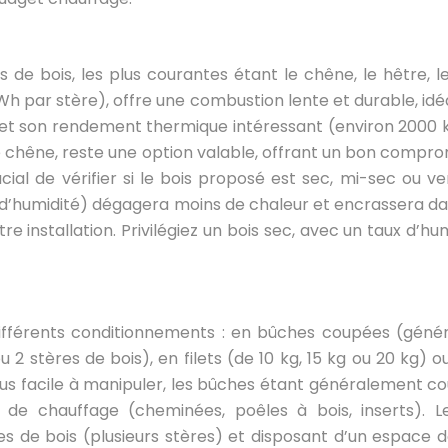
 bois, les plus courantes étant le chêne, le hêtre, le
kWh par stère), offre une combustion lente et durable, id
e et son rendement thermique intéressant (environ 2000 k
chêne, reste une option valable, offrant un bon compromi
ial de vérifier si le bois proposé est sec, mi-sec ou v
 d’humidité) dégagera moins de chaleur et encrassera d
tre installation. Privilégiez un bois sec, avec un taux d’
ifférents conditionnements : en bûches coupées (géné
 2 stères de bois), en filets (de 10 kg, 15 kg ou 20 kg)
lus facile à manipuler, les bûches étant généralement 
s de chauffage (cheminées, poêles à bois, inserts). 
e bois (plusieurs stères) et disposant d’un espace de st