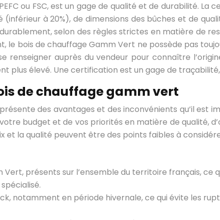
PEFC ou FSC, est un gage de qualité et de durabilité. La c
é (inférieur à 20%), de dimensions des bûches et de quali
 durablement, selon des règles strictes en matière de res
le bois de chauffage Gamm Vert ne possède pas toujours ce
se renseigner auprès du vendeur pour connaître l’origine e
nt plus élevé. Une certification est un gage de traçabilit
ois de chauffage gamm vert
résente des avantages et des inconvénients qu’il est 
otre budget et de vos priorités en matière de qualité, d’o
rix et la qualité peuvent être des points faibles à considére
ert, présents sur l’ensemble du territoire français, ce qu
spécialisé.
k, notamment en période hivernale, ce qui évite les ruptu