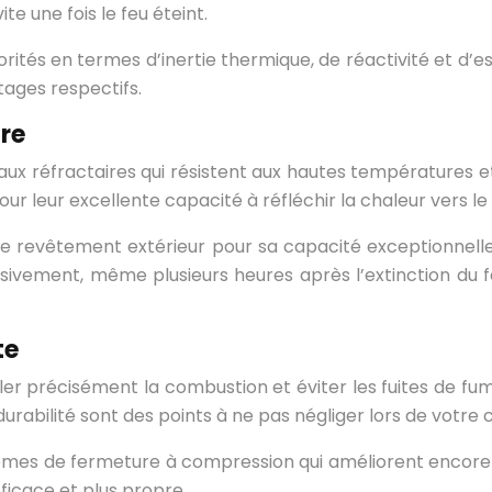
te une fois le feu éteint.
orités en termes d’inertie thermique, de réactivité et 
tages respectifs.
ire
aux réfractaires qui résistent aux hautes températures e
ur leur excellente capacité à réfléchir la chaleur vers le
comme revêtement extérieur pour sa capacité exceptionnell
ssivement, même plusieurs heures après l’extinction du f
te
ler précisément la combustion et éviter les fuites de fu
durabilité sont des points à ne pas négliger lors de votre c
mes de fermeture à compression qui améliorent encore 
fficace et plus propre.