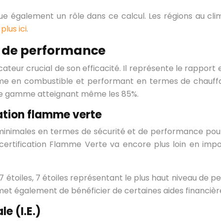
oue également un rôle dans ce calcul. Les régions au cl
plus ici
.
s de performance
ateur crucial de son efficacité. Il représente le rapport 
ome en combustible et performant en termes de chauff
de gamme atteignant même les 85%.
ation flamme verte
nimales en termes de sécurité et de performance pour le
la certification Flamme Verte va encore plus loin en im
7 étoiles, 7 étoiles représentant le plus haut niveau de
également de bénéficier de certaines aides financières à
e (I.E.)