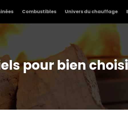
inées
Combustibles
Univers du chauffage
iels pour bien chois