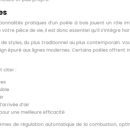
es
ionnalités pratiques d’un poêle à bois jouent un rôle im
otre pièce de vie, il est donc essentiel qu’il s’intègre h
de styles, du plus traditionnel au plus contemporain. V
design épuré aux lignes modernes. Certains poêles offre
 citer :
ées
sible
ir
arrivée d’air
 pour une meilleure efficacité
èmes de régulation automatique de la combustion, opt