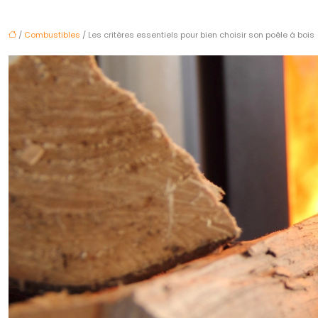
/
Combustibles
/ Les critères essentiels pour bien choisir son poêle à bois