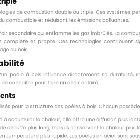
riple
ologies de combustion double ou triple. Ces systèmes per
n du combustible et réduisant les émissions polluantes.
air secondaire qui enflamme les gaz imbrûlés. La combusti
s complète et propre. Ces technologies contribuent sig
age au bois.
bilité
n d’un poêle à bois influence directement sa durabilité
 de connaître pour faire un choix éclairé.
ients
tilisés pour la structure des poêles à bois. Chacun possèd
 à accumuler la chaleur, elle offre une diffusion plus le
 chauffe plus long, mais ils conservent la chaleur plus lo
e en température plus rapide. Les poêles en acier sont sou