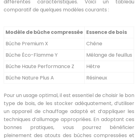
différentes caractéristiques. Voici un tableau
comparatif de quelques modèles courants :
Modèle de bûche compressée
Essence de bois
Bûche Premium X
Chêne
C
Bûche Éco-Flamme Y
Mélange de feuillus
Bûche Haute Performance Z
Hêtre
C
Bûche Nature Plus A
Résineux
C
Pour un usage optimal, il est essentiel de choisir le bon
type de bois, de les stocker adéquatement, d’utiliser
un appareil de chauffage adapté et d’appliquer les
techniques d’allumage appropriées. En adoptant ces
bonnes pratiques, vous pourrez bénéficier
pleinement des atouts des bûches compressées et