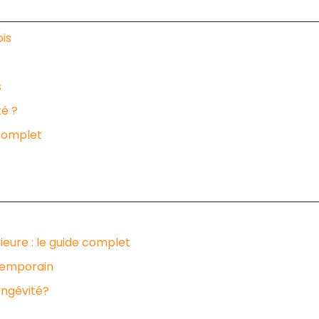
ois
s
té ?
 complet
ieure : le guide complet
ntemporain
ongévité?