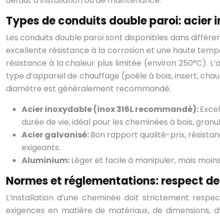
défaut d’installation ou de maintenance.
Types de conduits double paroi: acier 
Les conduits double paroi sont disponibles dans différen
excellente résistance à la corrosion et une haute tempé
résistance à la chaleur plus limitée (environ 250°C). L’
type d’appareil de chauffage (poêle à bois, insert, cha
diamètre est généralement recommandé.
Acier inoxydable (inox 316L recommandé):
Excel
durée de vie, idéal pour les cheminées à bois, granulé
Acier galvanisé:
Bon rapport qualité-prix, résista
exigeants.
Aluminium:
Léger et facile à manipuler, mais moin
Normes et réglementations: respect de
L’installation d’une cheminée doit strictement resp
exigences en matière de matériaux, de dimensions, d