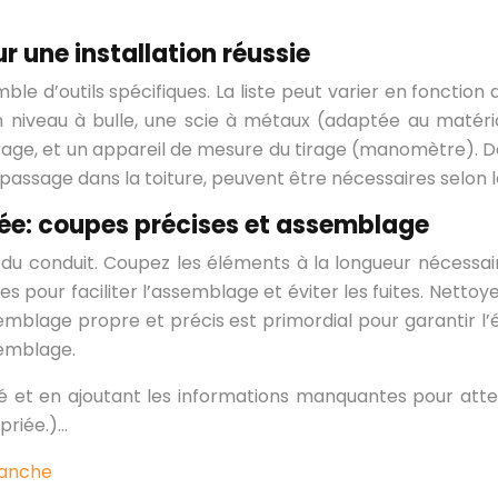
ur une installation réussie
mble d’outils spécifiques. La liste peut varier en fonction 
 niveau à bulle, une scie à métaux (adaptée au matéria
errage, et un appareil de mesure du tirage (manomètre). D
e passage dans la toiture, peuvent être nécessaires selon l
ée: coupes précises et assemblage
 du conduit. Coupez les éléments à la longueur nécessai
 pour faciliter l’assemblage et éviter les fuites. Nettoy
lage propre et précis est primordial pour garantir l’é
semblage.
llé et en ajoutant les informations manquantes pour atte
priée.)…
etanche