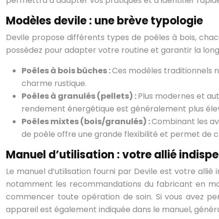
permettra d’adapter vos pratiques et d’identifier rapid
Modèles devile : une brève typologie
Devile propose différents types de poêles à bois, cha
possédez pour adapter votre routine et garantir la longé
Poêles à bois bûches :
Ces modèles traditionnels n
charme rustique.
Poêles à granulés (pellets) :
Plus modernes et aut
rendement énergétique est généralement plus élev
Poêles mixtes (bois/granulés) :
Combinant les av
de poêle offre une grande flexibilité et permet de c
Manuel d’utilisation : votre allié indisp
Le manuel d’utilisation fourni par Devile est votre alli
notamment les recommandations du fabricant en mati
commencer toute opération de soin. Si vous avez per
appareil est également indiquée dans le manuel, génér