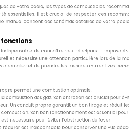
chniques de votre poêle, les types de combustibles recom
curité essentielles. Il est crucial de respecter ces rec
, le manuel contient des schémas détaillés de votre poêle
 fonctions
st indispensable de connaître ses principaux composant
reil et nécessite une attention particulière lors de l
omalies et de prendre les mesures correctives nécessaire
r propre permet une combustion optimale.
la combustion des gaz. Son entretien est crucial pour évit
eur. Un conduit propre garantit un bon tirage et réduit les
a combustion. Son bon fonctionnement est essentiel pour
est nécessaire pour éviter l’obstruction du foyer.
e régulier est indispensable pour conserver une vue déga