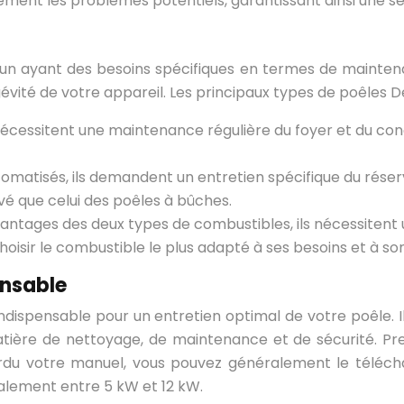
ement les problèmes potentiels, garantissant ainsi une séc
cun ayant des besoins spécifiques en termes de mainten
vité de votre appareil. Les principaux types de poêles Dev
écessitent une maintenance régulière du foyer et du cond
omatisés, ils demandent un entretien spécifique du réserv
é que celui des poêles à bûches.
antages des deux types de combustibles, ils nécessiten
hoisir le combustible le plus adapté à ses besoins et à so
ensable
é indispensable pour un entretien optimal de votre poêle.
ère de nettoyage, de maintenance et de sécurité. Pre
du votre manuel, vous pouvez généralement le téléchar
alement entre 5 kW et 12 kW.