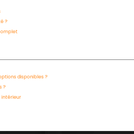
s
té ?
 complet
options disponibles ?
s ?
intérieur