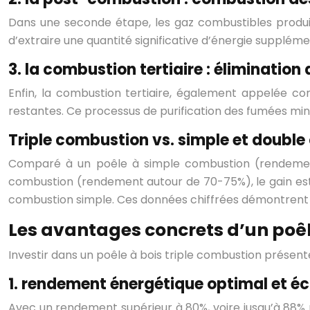
Dans une seconde étape, les gaz combustibles produi
d’extraire une quantité significative d’énergie supplé
3. la combustion tertiaire : élimination 
Enfin, la combustion tertiaire, également appelée comb
restantes. Ce processus de purification des fumées minim
Triple combustion vs. simple et doubl
Comparé à un poêle à simple combustion (rendemen
combustion (rendement autour de 70-75%), le gain est s
combustion simple. Ces données chiffrées démontrent la
Les avantages concrets d’un poêl
Investir dans un poêle à bois triple combustion présen
1. rendement énergétique optimal et é
Avec un rendement supérieur à 80%, voire jusqu’à 88% p