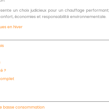
an.
résente un choix judicieux pour un chauffage performa
e confort, économies et responsabilité environnementale.
ues en hiver
ois
s
té ?
 complet
que basse consommation