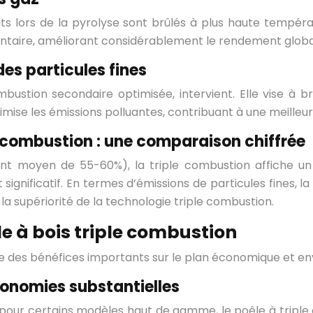
ts lors de la pyrolyse sont brûlés à plus haute tempé
mentaire, améliorant considérablement le rendement globa
des particules fines
ustion secondaire optimisée, intervient. Elle vise à brû
ise les émissions polluantes, contribuant à une meilleure 
e combustion : une comparaison chiffrée
t moyen de 55-60%), la triple combustion affiche un
ignificatif. En termes d’émissions de particules fines, l
 supériorité de la technologie triple combustion.
e à bois triple combustion
te des bénéfices importants sur le plan économique et en
conomies substantielles
our certains modèles haut de gamme, le poêle à triple com