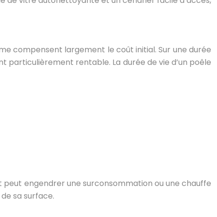
me de vitre autonettoyante et un cendrier facile d’accès,
terme compensent largement le coût initial. Sur une durée
t particulièrement rentable. La durée de vie d’un poêle
ct peut engendrer une surconsommation ou une chauffe
 de sa surface.