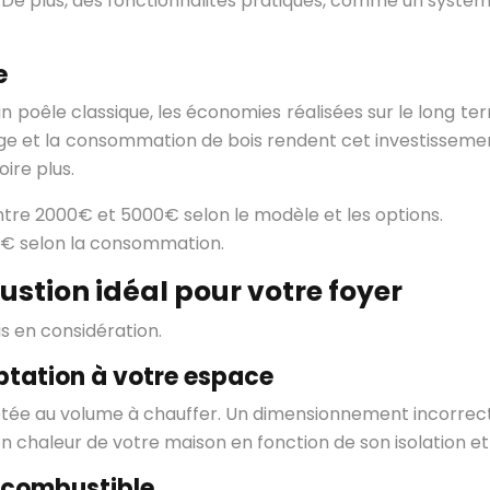
s. De plus, des fonctionnalités pratiques, comme un systè
e
c un poêle classique, les économies réalisées sur le long 
ge et la consommation de bois rendent cet investissemen
ire plus.
ntre 2000€ et 5000€ selon le modèle et les options.
0€ selon la consommation.
bustion idéal pour votre foyer
is en considération.
ptation à votre espace
aptée au volume à chauffer. Un dimensionnement incorre
s en chaleur de votre maison en fonction de son isolation et
u combustible