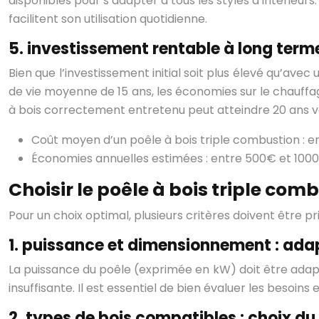
disponibles pour s’adapter à tous les styles d’intérieur
facilitent son utilisation quotidienne.
5. investissement rentable à long term
Bien que l’investissement initial soit plus élevé qu’ave
de vie moyenne de 15 ans, les économies sur le chauffa
à bois correctement entretenu peut atteindre 20 ans vo
Coût moyen d’un poêle à bois triple combustion : e
Économies annuelles estimées : entre 500€ et 100
Choisir le poêle à bois triple com
Pour un choix optimal, plusieurs critères doivent être pr
1. puissance et dimensionnement : ada
La puissance du poêle (exprimée en kW) doit être ad
insuffisante. Il est essentiel de bien évaluer les besoin
2. types de bois compatibles : choix d