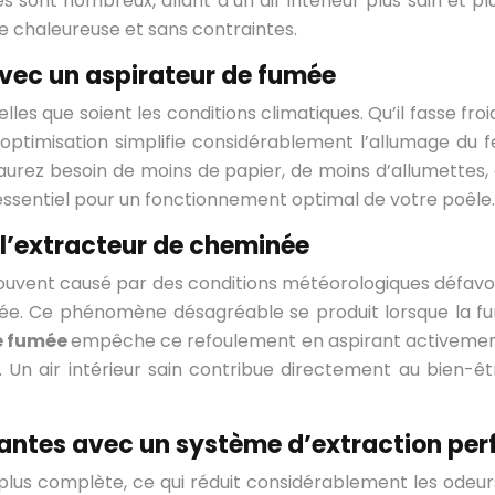
 sont nombreux, allant d’un air intérieur plus sain et plu
 chaleureuse et sans contraintes.
avec un aspirateur de fumée
les que soient les conditions climatiques. Qu’il fasse froid
ptimisation simplifie considérablement l’allumage du f
vous aurez besoin de moins de papier, de moins d’allumett
 essentiel pour un fonctionnement optimal de votre poêle.
 l’extracteur de cheminée
ouvent causé par des conditions météorologiques défavor
 Ce phénomène désagréable se produit lorsque la fumée 
e fumée
empêche ce refoulement en aspirant activement le
s. Un air intérieur sain contribue directement au bien-ê
tantes avec un système d’extraction pe
t plus complète, ce qui réduit considérablement les ode