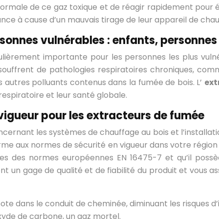
male de ce gaz toxique et de réagir rapidement pour évite
ce à cause d’un mauvais tirage de leur appareil de chau
ersonnes vulnérables : enfants, personne
iculièrement importante pour les personnes les plus vulné
souffrent de pathologies respiratoires chroniques, comm
es autres polluants contenus dans la fumée de bois. L’
ext
respiratoire et leur santé globale.
vigueur pour les extracteurs de fumée
ncernant les systèmes de chauffage au bois et l’installat
forme aux normes de sécurité en vigueur dans votre région 
es des normes européennes EN 16475-7 et qu’il possè
ont un gage de qualité et de fiabilité du produit et vous a
sote dans le conduit de cheminée, diminuant les risques d’
xyde de carbone, un gaz mortel.