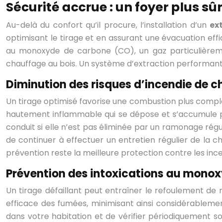
Sécurité accrue : un foyer plus s
Au-delà du confort qu’il procure, l’installation d’un
ex
optimisant le tirage et en assurant une évacuation eff
au monoxyde de carbone (CO), un gaz particulièrement
chauffage au bois. Un système d’extraction performant es
Diminution des risques d’incendie de 
Un tirage optimisé favorise une combustion plus complè
hautement inflammable qui se dépose et s’accumule pr
conduit si elle n’est pas éliminée par un ramonage réguli
de continuer à effectuer un entretien régulier de la c
prévention reste la meilleure protection contre les incen
Prévention des intoxications au mono
Un tirage défaillant peut entraîner le refoulement de 
efficace des fumées, minimisant ainsi considérablemen
dans votre habitation et de vérifier périodiquement so