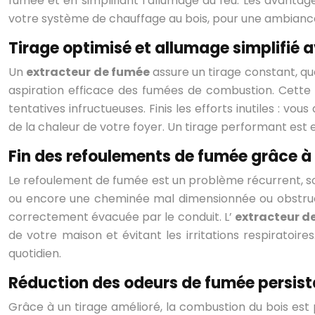
fumée et en simplifiant l’allumage du feu. Les avantages
votre système de chauffage au bois, pour une ambiance
Tirage optimisé et allumage simplifié 
Un
extracteur de fumée
assure un tirage constant, quel
aspiration efficace des fumées de combustion. Cette o
tentatives infructueuses. Finis les efforts inutiles : 
de la chaleur de votre foyer. Un tirage performant est
Fin des refoulements de fumée grâce à
Le refoulement de fumée est un problème récurrent, s
ou encore une cheminée mal dimensionnée ou obstruée.
correctement évacuée par le conduit. L’
extracteur d
de votre maison et évitant les irritations respiratoire
quotidien.
Réduction des odeurs de fumée persis
Grâce à un tirage amélioré, la combustion du bois es