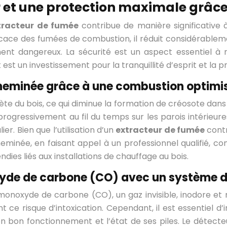
ûr et une protection maximale grâc
tracteur de fumée
contribue de manière significative
icace des fumées de combustion, il réduit considérableme
 dangereux. La sécurité est un aspect essentiel à ne j
t un investissement pour la tranquillité d’esprit et la pr
cheminée grâce à une combustion optimi
te du bois, ce qui diminue la formation de créosote dan
ogressivement au fil du temps sur les parois intérieure
er. Bien que l’utilisation d’un
extracteur de fumée
contr
heminée, en faisant appel à un professionnel qualifié, c
dies liés aux installations de chauffage au bois.
xyde de carbone (CO) avec un système d
monoxyde de carbone (CO), un gaz invisible, inodore et 
t ce risque d’intoxication. Cependant, il est essentiel
n bon fonctionnement et l’état de ses piles. Le détecteu