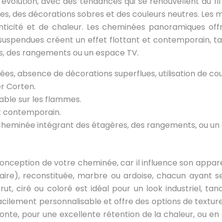
olution, avec des tendances qui se renouvellent au fil d
 des décorations sobres et des couleurs neutres. Les maté
enticité et de chaleur. Les cheminées panoramiques of
spendues créent un effet flottant et contemporain, tan
s, des rangements ou un espace TV.
es, absence de décorations superflues, utilisation de cou
er Corten.
ble sur les flammes.
t contemporain.
e cheminée intégrant des étagères, des rangements, ou un
conception de votre cheminée, car il influence son appa
lcaire), reconstituée, marbre ou ardoise, chacun ayant
ut, ciré ou coloré est idéal pour un look industriel, tan
cilement personnalisable et offre des options de texture
onte, pour une excellente rétention de la chaleur, ou en 