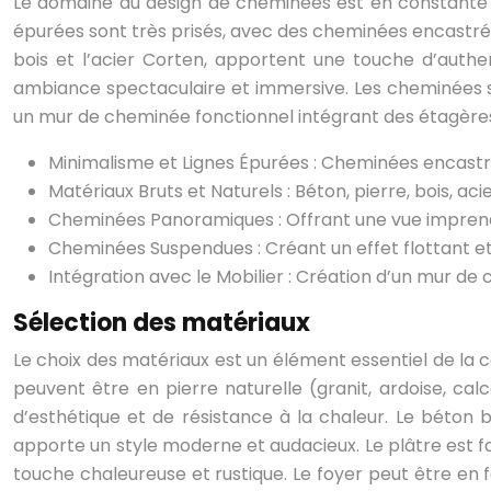
Le domaine du design de cheminées est en constante év
épurées sont très prisés, avec des cheminées encastrées,
bois et l’acier Corten, apportent une touche d’auth
ambiance spectaculaire et immersive. Les cheminées su
un mur de cheminée fonctionnel intégrant des étagère
Minimalisme et Lignes Épurées : Cheminées encastré
Matériaux Bruts et Naturels : Béton, pierre, bois, aci
Cheminées Panoramiques : Offrant une vue imprena
Cheminées Suspendues : Créant un effet flottant e
Intégration avec le Mobilier : Création d’un mur d
Sélection des matériaux
Le choix des matériaux est un élément essentiel de la 
peuvent être en pierre naturelle (granit, ardoise, ca
d’esthétique et de résistance à la chaleur. Le béton br
apporte un style moderne et audacieux. Le plâtre est fa
touche chaleureuse et rustique. Le foyer peut être en f